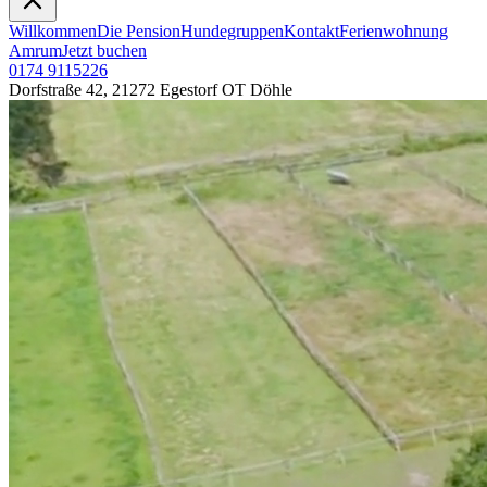
Willkommen
Die Pension
Hundegruppen
Kontakt
Ferienwohnung
Amrum
Jetzt buchen
0174 9115226
Dorfstraße 42, 21272 Egestorf OT Döhle