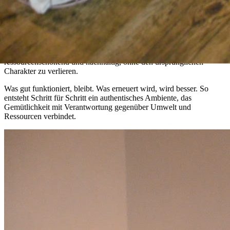
Die Pension Auetal entwickelt sich stetig weiter – mit Bedacht und
Liebe zum Detail. Stammgäste entdecken bei jedem Besuch etwas
Neues und finden gleichzeitig Vertrautes wieder. Wir renovieren
ressourcenschonend und nachhaltig, ohne den ursprünglichen
Charakter zu verlieren.
Was gut funktioniert, bleibt. Was erneuert wird, wird besser. So
entsteht Schritt für Schritt ein authentisches Ambiente, das
Gemütlichkeit mit Verantwortung gegenüber Umwelt und
Ressourcen verbindet.