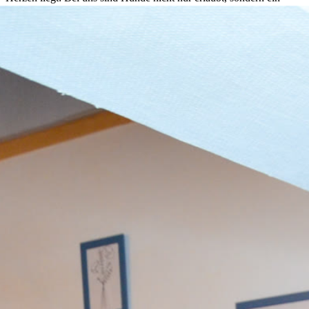
selbstverständlicher Teil unserer Gastfreundschaft.
Wir freuen uns darauf, euch kennenzulernen und euch eine schöne
Zeit in der Pension Auetal zu bereiten.
«
Wir lieben die Natur rund um unsere Pension. Es ist
einfach unglaublich entspannend.
»
—
Katharina
Gathmann, Gastgeberin