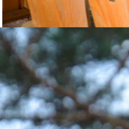
Grillhütte
Unsere überdachte Grillhütte ist ein beliebter Treffpunkt auf dem
Hof. Hier könnt ihr gemeinsam grillen, am Feuer zusammensitzen
und den Urlaubstag in entspannter Atmosphäre ausklingen lassen.
Die Überdachung sorgt dafür, dass gemütliche Abende auch dann
möglich sind, wenn das Wetter einmal nicht mitspielt.